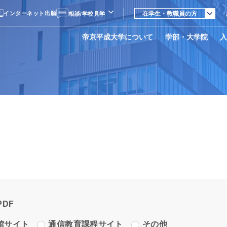
在学生・教職員の方
インターネット出願
在学生・教職員の方
相談/学校見学
卒業生の方
地域・一般の方
LINE相談
帝京平成大学について
学部・大学院
入
採用担当の方
個別相談・学校見学
PDF
館サイト
通信教育課程サイト
その他