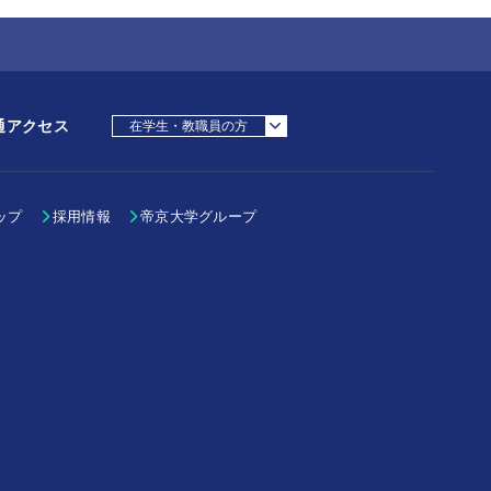
通アクセス
在学生・教職員の方
在学生・教職員の方
卒業生の方
地域・一般の方
採用担当の方
ップ
採用情報
帝京大学グループ